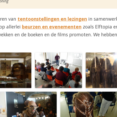
koning
eren van
tentoonstellingen en lezingen
in samenwerk
p allerlei
beurzen en evenementen
zoals Elftopia 
ekken en de boeken en de films promoten. We hebben 