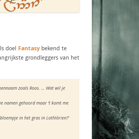
ls doel
Fantasy
bekend te
angrijkste grondleggers van het
emennaam zoals Roos. … Wat wil je
mooie namen gehoord maar ‘t komt me
bloempje in het gras in Lothlórien?’