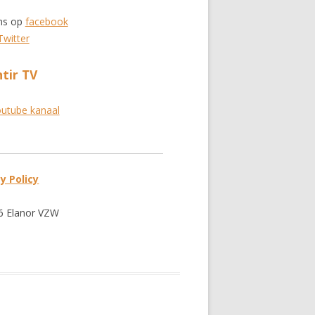
ns op
facebook
Twitter
tir TV
utube kanaal
y Policy
 Elanor VZW