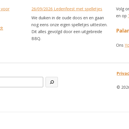
r voor
26/09/2026 Ledenfeest met spelletjes
Volg o
en op
We duiken in de oude doos en en gaan
nog eens onze eigen spelletjes uittesten.
dt
Palan
Dit alles gevolgd door een uitgebreide
BBQ.
Ons
Yo
Privac
© 2026