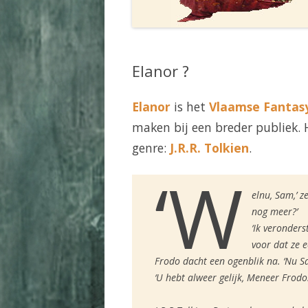
Elanor ?
Elanor
is het
Vlaamse Fantas
maken bij een breder publiek. 
genre:
J.R.R. Tolkien
.
‘W
elnu, Sam,’ 
nog meer?’
‘Ik veronder
voor dat ze e
Frodo dacht een ogenblik na. ‘Nu Sa
‘U hebt alweer gelijk, Meneer Frodo!