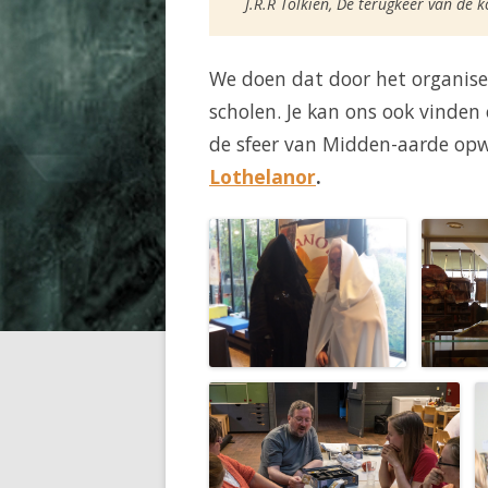
J.R.R Tolkien, De terugkeer van de 
We doen dat door het organis
scholen. Je kan ons ook vinden o
de sfeer van Midden-aarde opw
Lothelanor
.